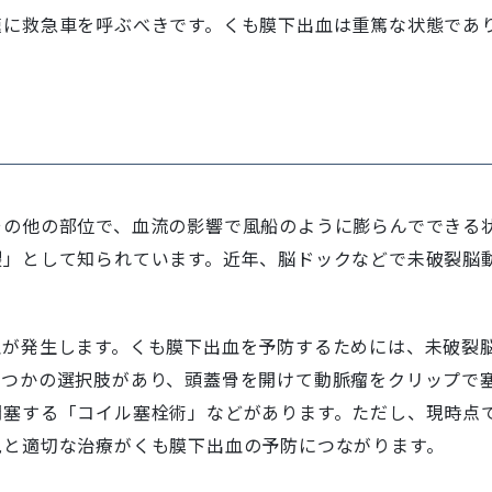
速に救急車を呼ぶべきです。くも膜下出血は重篤な状態であ
その他の部位で、血流の影響で風船のように膨らんでできる
裂」として知られています。近年、脳ドックなどで未破裂脳
血が発生します。くも膜下出血を予防するためには、未破裂
くつかの選択肢があり、頭蓋骨を開けて動脈瘤をクリップで
閉塞する「コイル塞栓術」などがあります。ただし、現時点
見と適切な治療がくも膜下出血の予防につながります。